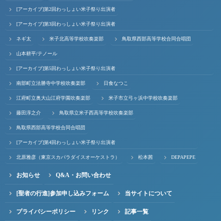
[アーカイブ]第2回わっしょい米子祭り出演者
[アーカイブ]第3回わっしょい米子祭り出演者
ネギ太
米子北高等学校吹奏楽部
鳥取県西部高等学校合同合唱団
山本耕平/テノール
[アーカイブ]第5回わっしょい米子祭り出演者
南部町立法勝寺中学校吹奏楽部
日食なつこ
江府町立奥大山江府学園吹奏楽部
米子市立弓ヶ浜中学校吹奏楽部
藤田淳之介
鳥取県立米子西高等学校吹奏楽部
鳥取県西部高等学校合同合唱団
[アーカイブ]第4回わっしょい米子祭り出演者
北原雅彦（東京スカパラダイスオーケストラ）
松本茜
DEPAPEPE
お知らせ
Q&A・お問い合わせ
[聖者の行進]参加申し込みフォーム
当サイトについて
プライバシーポリシー
リンク
記事一覧