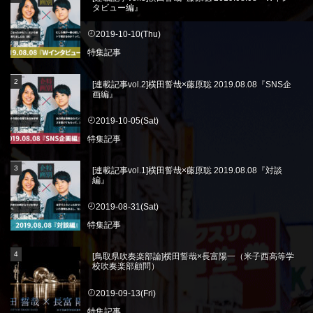
タビュー編』
2019-10-10(Thu)
特集記事
[連載記事vol.2]横田誓哉×藤原聡 2019.08.08『SNS企
画編』
2019-10-05(Sat)
特集記事
[連載記事vol.1]横田誓哉×藤原聡 2019.08.08『対談
編』
2019-08-31(Sat)
特集記事
[鳥取県吹奏楽部論]横田誓哉×長富陽一（米子西高等学
校吹奏楽部顧問）
2019-09-13(Fri)
特集記事