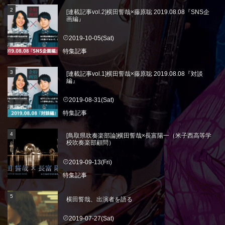
[連載記事vol.2]横田誓哉×藤原聡 2019.08.08『SNS企
画編』
2019-10-05(Sat)
特集記事
[連載記事vol.1]横田誓哉×藤原聡 2019.08.08『対談
編』
2019-08-31(Sat)
特集記事
[鳥取県吹奏楽部論]横田誓哉×長富陽一（米子西高等学
校吹奏楽部顧問）
2019-09-13(Fri)
特集記事
横田誓哉、出演者を語る
2019-07-27(Sat)