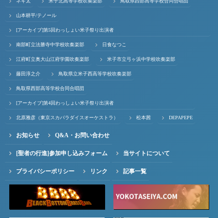
ネギ太
米子北高等学校吹奏楽部
鳥取県西部高等学校合同合唱団
山本耕平/テノール
[アーカイブ]第5回わっしょい米子祭り出演者
南部町立法勝寺中学校吹奏楽部
日食なつこ
江府町立奥大山江府学園吹奏楽部
米子市立弓ヶ浜中学校吹奏楽部
藤田淳之介
鳥取県立米子西高等学校吹奏楽部
鳥取県西部高等学校合同合唱団
[アーカイブ]第4回わっしょい米子祭り出演者
北原雅彦（東京スカパラダイスオーケストラ）
松本茜
DEPAPEPE
お知らせ
Q&A・お問い合わせ
[聖者の行進]参加申し込みフォーム
当サイトについて
プライバシーポリシー
リンク
記事一覧