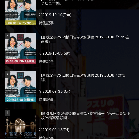
タビュー編』
2019-10-10(Thu)
特集記事
[連載記事vol.2]横田誓哉×藤原聡 2019.08.08『SNS企
画編』
2019-10-05(Sat)
特集記事
[連載記事vol.1]横田誓哉×藤原聡 2019.08.08『対談
編』
2019-08-31(Sat)
特集記事
[鳥取県吹奏楽部論]横田誓哉×長富陽一（米子西高等学
校吹奏楽部顧問）
2019-09-13(Fri)
特集記事