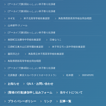
[アーカイブ]第2回わっしょい米子祭り出演者
[アーカイブ]第3回わっしょい米子祭り出演者
ネギ太
米子北高等学校吹奏楽部
鳥取県西部高等学校合同合唱団
山本耕平/テノール
[アーカイブ]第5回わっしょい米子祭り出演者
南部町立法勝寺中学校吹奏楽部
日食なつこ
江府町立奥大山江府学園吹奏楽部
米子市立弓ヶ浜中学校吹奏楽部
藤田淳之介
鳥取県立米子西高等学校吹奏楽部
鳥取県西部高等学校合同合唱団
[アーカイブ]第4回わっしょい米子祭り出演者
北原雅彦（東京スカパラダイスオーケストラ）
松本茜
DEPAPEPE
お知らせ
Q&A・お問い合わせ
[聖者の行進]参加申し込みフォーム
当サイトについて
プライバシーポリシー
リンク
記事一覧