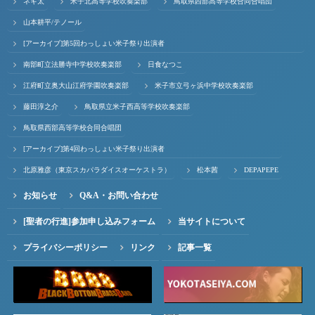
ネギ太
米子北高等学校吹奏楽部
鳥取県西部高等学校合同合唱団
山本耕平/テノール
[アーカイブ]第5回わっしょい米子祭り出演者
南部町立法勝寺中学校吹奏楽部
日食なつこ
江府町立奥大山江府学園吹奏楽部
米子市立弓ヶ浜中学校吹奏楽部
藤田淳之介
鳥取県立米子西高等学校吹奏楽部
鳥取県西部高等学校合同合唱団
[アーカイブ]第4回わっしょい米子祭り出演者
北原雅彦（東京スカパラダイスオーケストラ）
松本茜
DEPAPEPE
お知らせ
Q&A・お問い合わせ
[聖者の行進]参加申し込みフォーム
当サイトについて
プライバシーポリシー
リンク
記事一覧