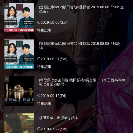
[連載記事vol.2]横田誓哉×藤原聡 2019.08.08『SNS企
画編』
2019-10-05(Sat)
特集記事
[連載記事vol.1]横田誓哉×藤原聡 2019.08.08『対談
編』
2019-08-31(Sat)
特集記事
[鳥取県吹奏楽部論]横田誓哉×長富陽一（米子西高等学
校吹奏楽部顧問）
2019-09-13(Fri)
特集記事
横田誓哉、出演者を語る
2019-07-27(Sat)