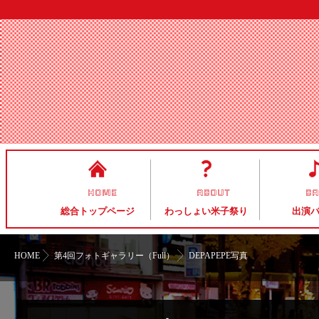
HOME
ABOUT
B
総合トップページ
わっしょい米子祭り
出演
HOME
第4回フォトギャラリー（Full）
DEPAPEPE写真