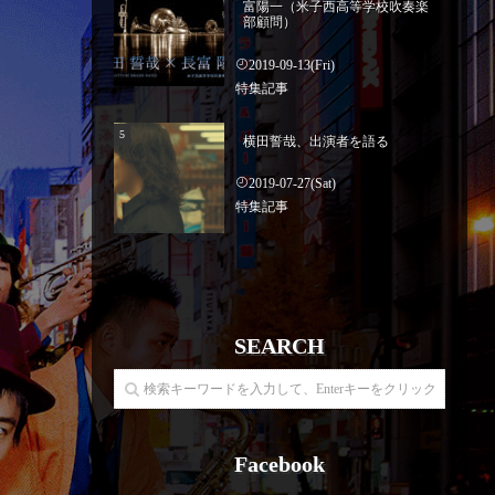
富陽一（米子西高等学校吹奏楽
部顧問）
2019-09-13(Fri)
特集記事
横田誓哉、出演者を語る
2019-07-27(Sat)
特集記事
SEARCH
Facebook