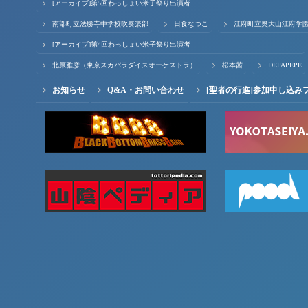
[アーカイブ]第5回わっしょい米子祭り出演者
南部町立法勝寺中学校吹奏楽部
日食なつこ
江府町立奥大山江府学
[アーカイブ]第4回わっしょい米子祭り出演者
北原雅彦（東京スカパラダイスオーケストラ）
松本茜
DEPAPEPE
お知らせ
Q&A・お問い合わせ
[聖者の行進]参加申し込み