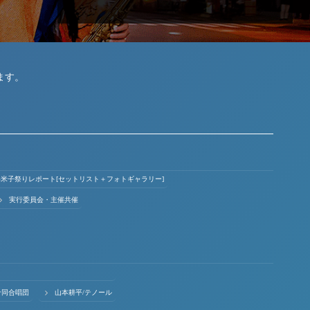
ます。
ょい米子祭りレポート[セットリスト＋フォトギャラリー]
実行委員会・主催共催
合同合唱団
山本耕平/テノール