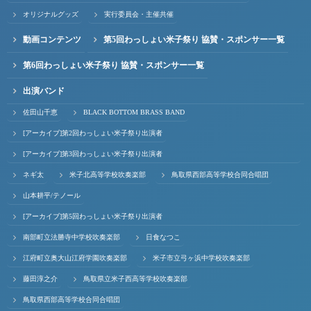
オリジナルグッズ
実行委員会・主催共催
動画コンテンツ
第5回わっしょい米子祭り 協賛・スポンサー一覧
第6回わっしょい米子祭り 協賛・スポンサー一覧
出演バンド
佐田山千恵
BLACK BOTTOM BRASS BAND
[アーカイブ]第2回わっしょい米子祭り出演者
[アーカイブ]第3回わっしょい米子祭り出演者
ネギ太
米子北高等学校吹奏楽部
鳥取県西部高等学校合同合唱団
山本耕平/テノール
[アーカイブ]第5回わっしょい米子祭り出演者
南部町立法勝寺中学校吹奏楽部
日食なつこ
江府町立奥大山江府学園吹奏楽部
米子市立弓ヶ浜中学校吹奏楽部
藤田淳之介
鳥取県立米子西高等学校吹奏楽部
鳥取県西部高等学校合同合唱団