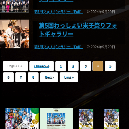
第5回フォトギャラリー（Full）
2024年9月29日
第5回わっしょい米子祭りフォ
トギャラリー
第5回フォトギャラリー（Full）
2024年9月29日
Page 4 / 30
‹ Previous
1
2
3
4
5
6
7
8
Next ›
Last »