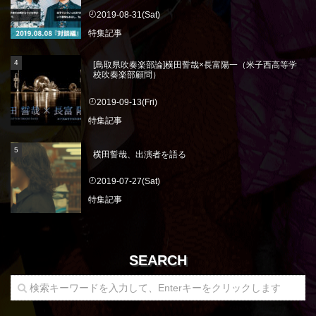
2019-08-31(Sat)
特集記事
[鳥取県吹奏楽部論]横田誓哉×長富陽一（米子西高等学
校吹奏楽部顧問）
2019-09-13(Fri)
特集記事
横田誓哉、出演者を語る
2019-07-27(Sat)
特集記事
SEARCH