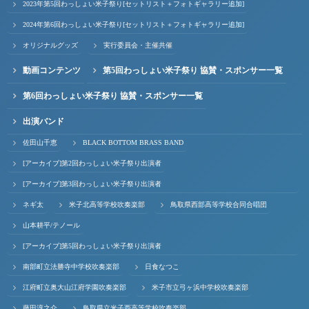
2023年第5回わっしょい米子祭り[セットリスト＋フォトギャラリー追加]
2024年第6回わっしょい米子祭り[セットリスト＋フォトギャラリー追加]
オリジナルグッズ
実行委員会・主催共催
動画コンテンツ
第5回わっしょい米子祭り 協賛・スポンサー一覧
第6回わっしょい米子祭り 協賛・スポンサー一覧
出演バンド
佐田山千恵
BLACK BOTTOM BRASS BAND
[アーカイブ]第2回わっしょい米子祭り出演者
[アーカイブ]第3回わっしょい米子祭り出演者
ネギ太
米子北高等学校吹奏楽部
鳥取県西部高等学校合同合唱団
山本耕平/テノール
[アーカイブ]第5回わっしょい米子祭り出演者
南部町立法勝寺中学校吹奏楽部
日食なつこ
江府町立奥大山江府学園吹奏楽部
米子市立弓ヶ浜中学校吹奏楽部
藤田淳之介
鳥取県立米子西高等学校吹奏楽部