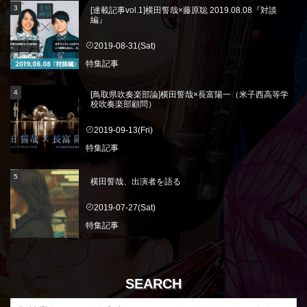
[連載記事vol.1]横田誓哉×藤原聡 2019.08.08『対談
編』
2019-08-31(Sat)
特集記事
[鳥取県吹奏楽部論]横田誓哉×長富陽一（米子西高等学
校吹奏楽部顧問）
2019-09-13(Fri)
特集記事
横田誓哉、出演者を語る
2019-07-27(Sat)
特集記事
SEARCH