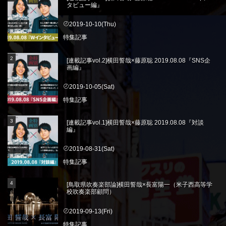
タビュー編』
2019-10-10(Thu)
特集記事
[連載記事vol.2]横田誓哉×藤原聡 2019.08.08『SNS企
画編』
2019-10-05(Sat)
特集記事
[連載記事vol.1]横田誓哉×藤原聡 2019.08.08『対談
編』
2019-08-31(Sat)
特集記事
[鳥取県吹奏楽部論]横田誓哉×長富陽一（米子西高等学
校吹奏楽部顧問）
2019-09-13(Fri)
特集記事