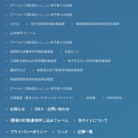
[アーカイブ]第2回わっしょい米子祭り出演者
[アーカイブ]第3回わっしょい米子祭り出演者
ネギ太
米子北高等学校吹奏楽部
鳥取県西部高等学校合同合唱団
山本耕平/テノール
[アーカイブ]第5回わっしょい米子祭り出演者
南部町立法勝寺中学校吹奏楽部
日食なつこ
江府町立奥大山江府学園吹奏楽部
米子市立弓ヶ浜中学校吹奏楽部
藤田淳之介
鳥取県立米子西高等学校吹奏楽部
鳥取県西部高等学校合同合唱団
[アーカイブ]第4回わっしょい米子祭り出演者
北原雅彦（東京スカパラダイスオーケストラ）
松本茜
DEPAPEPE
お知らせ
Q&A・お問い合わせ
[聖者の行進]参加申し込みフォーム
当サイトについて
プライバシーポリシー
リンク
記事一覧