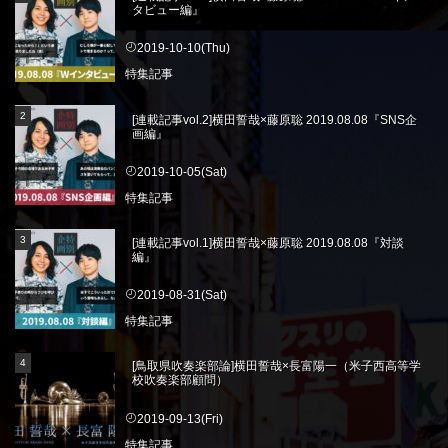
タビュー編』
2019-10-10(Thu)
特集記事
[連載記事vol.2]横田誓哉×藤原聡 2019.08.08『SNS企
画編』
2019-10-05(Sat)
特集記事
[連載記事vol.1]横田誓哉×藤原聡 2019.08.08『対談
編』
2019-08-31(Sat)
特集記事
[鳥取県吹奏楽部論]横田誓哉×長富陽一（米子西高等学
校吹奏楽部顧問）
2019-09-13(Fri)
特集記事