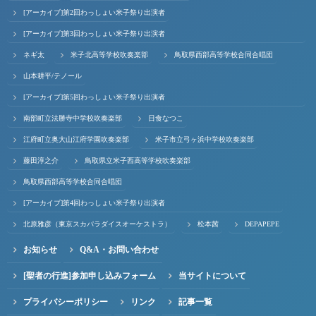
[アーカイブ]第2回わっしょい米子祭り出演者
[アーカイブ]第3回わっしょい米子祭り出演者
ネギ太
米子北高等学校吹奏楽部
鳥取県西部高等学校合同合唱団
山本耕平/テノール
[アーカイブ]第5回わっしょい米子祭り出演者
南部町立法勝寺中学校吹奏楽部
日食なつこ
江府町立奥大山江府学園吹奏楽部
米子市立弓ヶ浜中学校吹奏楽部
藤田淳之介
鳥取県立米子西高等学校吹奏楽部
鳥取県西部高等学校合同合唱団
[アーカイブ]第4回わっしょい米子祭り出演者
北原雅彦（東京スカパラダイスオーケストラ）
松本茜
DEPAPEPE
お知らせ
Q&A・お問い合わせ
[聖者の行進]参加申し込みフォーム
当サイトについて
プライバシーポリシー
リンク
記事一覧