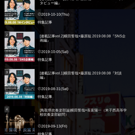
タビュー編』
2019-10-10(Thu)
特集記事
[連載記事vol.2]横田誓哉×藤原聡 2019.08.08『SNS企
画編』
2019-10-05(Sat)
特集記事
[連載記事vol.1]横田誓哉×藤原聡 2019.08.08『対談
編』
2019-08-31(Sat)
特集記事
[鳥取県吹奏楽部論]横田誓哉×長富陽一（米子西高等学
校吹奏楽部顧問）
2019-09-13(Fri)
特集記事