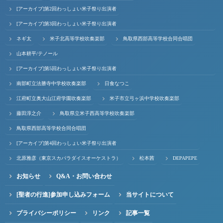
[アーカイブ]第2回わっしょい米子祭り出演者
[アーカイブ]第3回わっしょい米子祭り出演者
ネギ太
米子北高等学校吹奏楽部
鳥取県西部高等学校合同合唱団
山本耕平/テノール
[アーカイブ]第5回わっしょい米子祭り出演者
南部町立法勝寺中学校吹奏楽部
日食なつこ
江府町立奥大山江府学園吹奏楽部
米子市立弓ヶ浜中学校吹奏楽部
藤田淳之介
鳥取県立米子西高等学校吹奏楽部
鳥取県西部高等学校合同合唱団
[アーカイブ]第4回わっしょい米子祭り出演者
北原雅彦（東京スカパラダイスオーケストラ）
松本茜
DEPAPEPE
お知らせ
Q&A・お問い合わせ
[聖者の行進]参加申し込みフォーム
当サイトについて
プライバシーポリシー
リンク
記事一覧