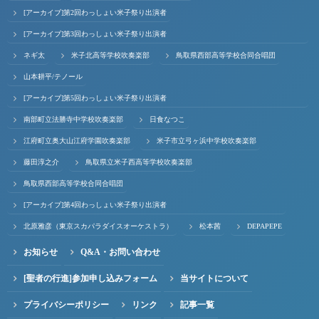
[アーカイブ]第2回わっしょい米子祭り出演者
[アーカイブ]第3回わっしょい米子祭り出演者
ネギ太
米子北高等学校吹奏楽部
鳥取県西部高等学校合同合唱団
山本耕平/テノール
[アーカイブ]第5回わっしょい米子祭り出演者
南部町立法勝寺中学校吹奏楽部
日食なつこ
江府町立奥大山江府学園吹奏楽部
米子市立弓ヶ浜中学校吹奏楽部
藤田淳之介
鳥取県立米子西高等学校吹奏楽部
鳥取県西部高等学校合同合唱団
[アーカイブ]第4回わっしょい米子祭り出演者
北原雅彦（東京スカパラダイスオーケストラ）
松本茜
DEPAPEPE
お知らせ
Q&A・お問い合わせ
[聖者の行進]参加申し込みフォーム
当サイトについて
プライバシーポリシー
リンク
記事一覧