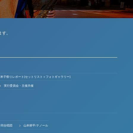
ます。
ょい米子祭りレポート[セットリスト＋フォトギャラリー]
実行委員会・主催共催
合同合唱団
山本耕平/テノール