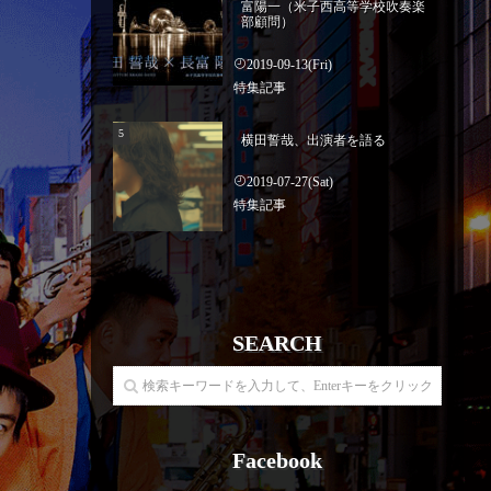
富陽一（米子西高等学校吹奏楽
部顧問）
2019-09-13(Fri)
特集記事
横田誓哉、出演者を語る
2019-07-27(Sat)
特集記事
SEARCH
Facebook