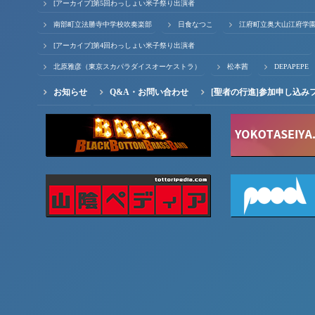
[アーカイブ]第5回わっしょい米子祭り出演者
南部町立法勝寺中学校吹奏楽部
日食なつこ
江府町立奥大山江府学
[アーカイブ]第4回わっしょい米子祭り出演者
北原雅彦（東京スカパラダイスオーケストラ）
松本茜
DEPAPEPE
お知らせ
Q&A・お問い合わせ
[聖者の行進]参加申し込み