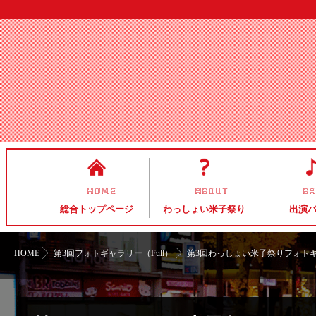
HOME
ABOUT
B
総合トップページ
わっしょい米子祭り
出演
HOME
第3回フォトギャラリー（Full）
第3回わっしょい米子祭りフォト