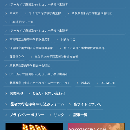
[アーカイブ]第3回わっしょい米子祭り出演者
ネギ太
米子北高等学校吹奏楽部
鳥取県西部高等学校合同合唱団
山本耕平/テノール
[アーカイブ]第5回わっしょい米子祭り出演者
南部町立法勝寺中学校吹奏楽部
日食なつこ
江府町立奥大山江府学園吹奏楽部
米子市立弓ヶ浜中学校吹奏楽部
藤田淳之介
鳥取県立米子西高等学校吹奏楽部
鳥取県西部高等学校合同合唱団
[アーカイブ]第4回わっしょい米子祭り出演者
北原雅彦（東京スカパラダイスオーケストラ）
松本茜
DEPAPEPE
お知らせ
Q&A・お問い合わせ
[聖者の行進]参加申し込みフォーム
当サイトについて
プライバシーポリシー
リンク
記事一覧