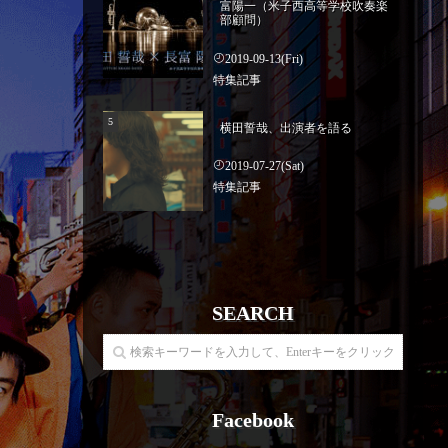
富陽一（米子西高等学校吹奏楽
部顧問）
2019-09-13(Fri)
特集記事
横田誓哉、出演者を語る
2019-07-27(Sat)
特集記事
SEARCH
Facebook