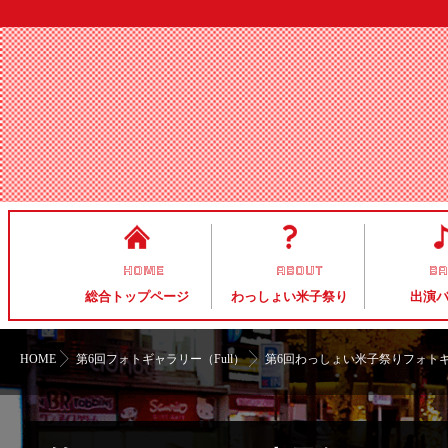
HOME
ABOUT
B
総合トップページ
わっしょい米子祭り
出演
HOME
第6回フォトギャラリー（Full）
第6回わっしょい米子祭りフォト