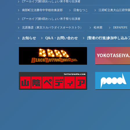
[アーカイブ]第5回わっしょい米子祭り出演者
南部町立法勝寺中学校吹奏楽部
日食なつこ
江府町立奥大山江府学
[アーカイブ]第4回わっしょい米子祭り出演者
北原雅彦（東京スカパラダイスオーケストラ）
松本茜
DEPAPEPE
お知らせ
Q&A・お問い合わせ
[聖者の行進]参加申し込み