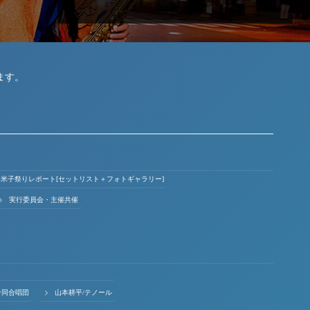
ます。
ょい米子祭りレポート[セットリスト＋フォトギャラリー]
実行委員会・主催共催
合同合唱団
山本耕平/テノール