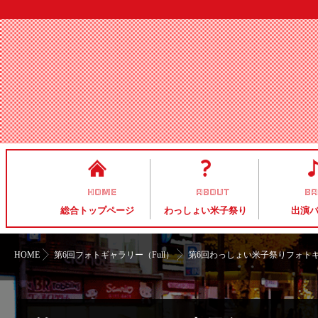
HOME
ABOUT
B
総合トップページ
わっしょい米子祭り
出演
HOME
第6回フォトギャラリー（Full）
第6回わっしょい米子祭りフォト