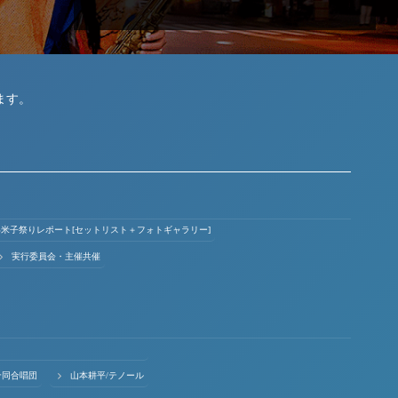
ます。
ょい米子祭りレポート[セットリスト＋フォトギャラリー]
実行委員会・主催共催
合同合唱団
山本耕平/テノール