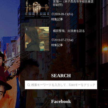
富陽一（米子西高等学校吹奏楽
部顧問）
2019-09-13(Fri)
特集記事
横田誓哉、出演者を語る
2019-07-27(Sat)
特集記事
SEARCH
Facebook