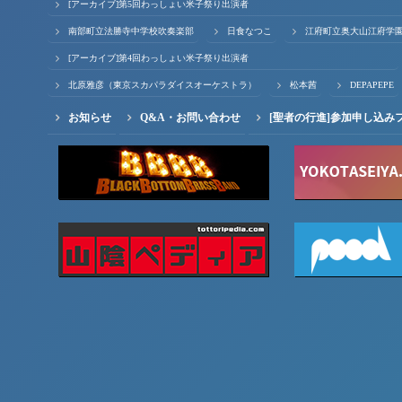
[アーカイブ]第5回わっしょい米子祭り出演者
南部町立法勝寺中学校吹奏楽部
日食なつこ
江府町立奥大山江府学
[アーカイブ]第4回わっしょい米子祭り出演者
北原雅彦（東京スカパラダイスオーケストラ）
松本茜
DEPAPEPE
お知らせ
Q&A・お問い合わせ
[聖者の行進]参加申し込み