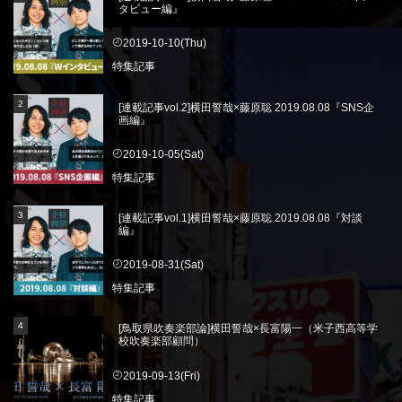
タビュー編』
2019-10-10(Thu)
特集記事
[連載記事vol.2]横田誓哉×藤原聡 2019.08.08『SNS企
画編』
2019-10-05(Sat)
特集記事
[連載記事vol.1]横田誓哉×藤原聡 2019.08.08『対談
編』
2019-08-31(Sat)
特集記事
[鳥取県吹奏楽部論]横田誓哉×長富陽一（米子西高等学
校吹奏楽部顧問）
2019-09-13(Fri)
特集記事