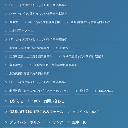
[アーカイブ]第2回わっしょい米子祭り出演者
[アーカイブ]第3回わっしょい米子祭り出演者
ネギ太
米子北高等学校吹奏楽部
鳥取県西部高等学校合同合唱団
山本耕平/テノール
[アーカイブ]第5回わっしょい米子祭り出演者
南部町立法勝寺中学校吹奏楽部
日食なつこ
江府町立奥大山江府学園吹奏楽部
米子市立弓ヶ浜中学校吹奏楽部
藤田淳之介
鳥取県立米子西高等学校吹奏楽部
鳥取県西部高等学校合同合唱団
[アーカイブ]第4回わっしょい米子祭り出演者
北原雅彦（東京スカパラダイスオーケストラ）
松本茜
DEPAPEPE
お知らせ
Q&A・お問い合わせ
[聖者の行進]参加申し込みフォーム
当サイトについて
プライバシーポリシー
リンク
記事一覧